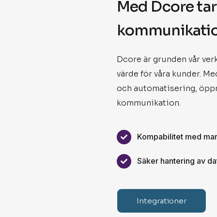
Med
Dcore
tar
kommunikatio
Dcore
är
grunden
vår
ver
värde
för
våra
kunder.
Me
och
automatisering,
öpp
kommunikation.
Kompabilitet med mar
Säker hantering av da
Integrationer