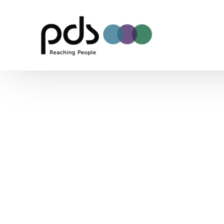
A
u
t
o
m
a
t
i
o
n
ä
r
g
r
u