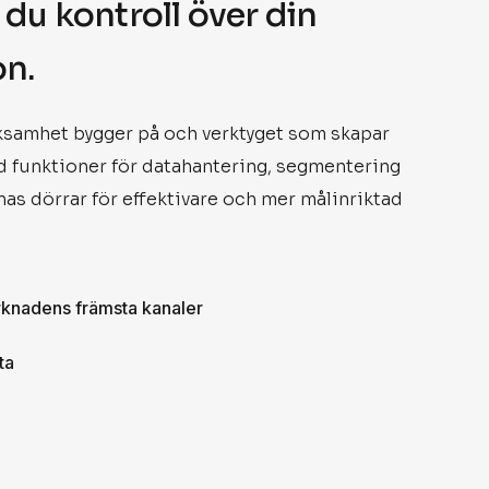
du
kontroll
över
din
n.
ksamhet
bygger
på
och
verktyget
som
skapar
d
funktioner
för
datahantering,
segmentering
nas
dörrar
för
effektivare
och
mer
målinriktad
knadens främsta kanaler
ta