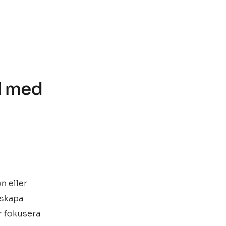
al med
d
n eller
 skapa
r fokusera