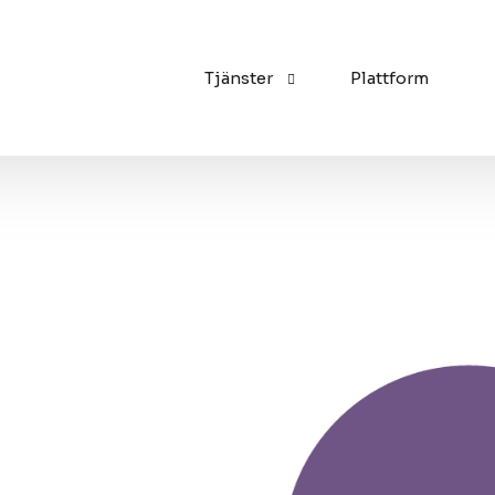
Tjänster
Plattform
Kommunikation
Tillgänglighet
Administration
n
d
e
n
t
i
l
l