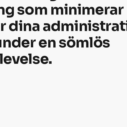
ing som minimerar
er dina administra
under en sömlös
evelse.​