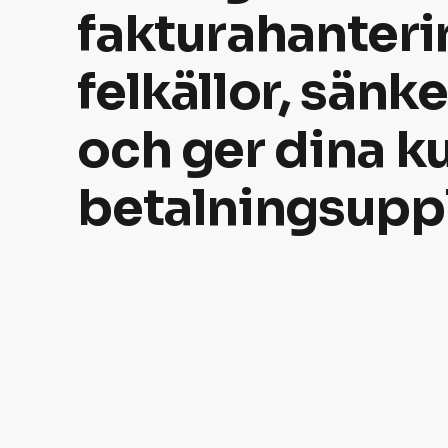
fakturahanter
felkällor, sänk
och ger dina k
betalningsuppl