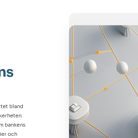
ns
ttet bland
kerheten.
om bankens
ier och